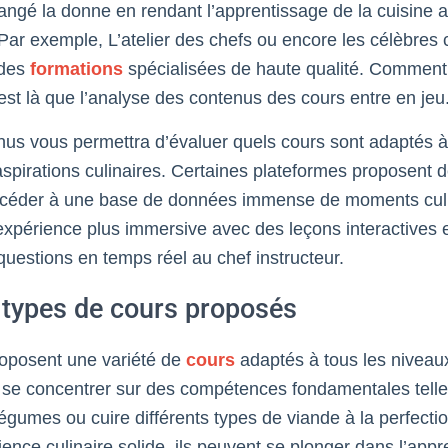
angé la donne en rendant l’apprentissage de la cuisine 
 Par exemple, L’atelier des chefs ou encore les célèbres
 des
formations
spécialisées de haute qualité. Comment c
est là que l’analyse des contenus des cours entre en jeu
nus vous permettra d’évaluer quels cours sont adaptés
 aspirations culinaires. Certaines plateformes proposen
céder à une base de données immense de moments culin
 expérience plus immersive avec des leçons interactives 
uestions en temps réel au chef instructeur.
 types de cours proposés
roposent une variété de
cours
adaptés à tous les niveau
 se concentrer sur des compétences fondamentales tell
égumes ou cuire différents types de viande à la perfecti
ence culinaire solide, ils peuvent se plonger dans l’app