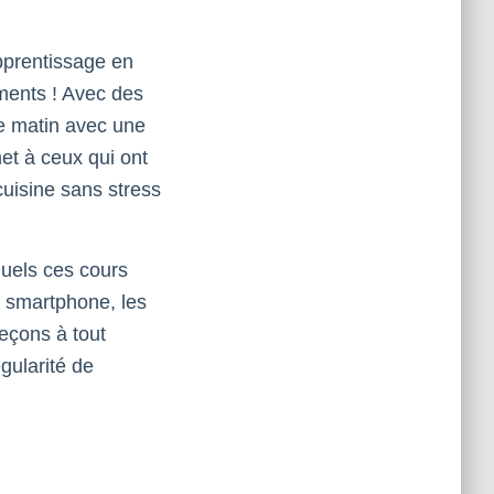
apprentissage en
ements ! Avec des
le matin avec une
met à ceux qui ont
cuisine sans stress
squels ces cours
n smartphone, les
eçons à tout
gularité de