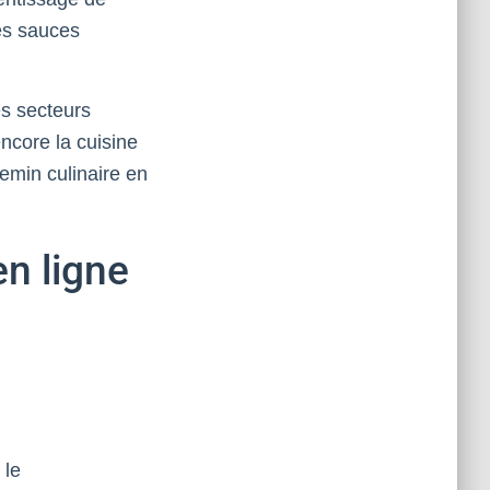
es sauces
es secteurs
encore la cuisine
emin culinaire en
en ligne
 le