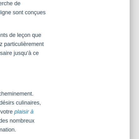
erche de
 ligne sont conçues
nts de leçon que
z particulièrement
ssaire jusqu’à ce
 cheminement.
ésirs culinaires,
 votre
plaisir à
n des nombreux
mation.