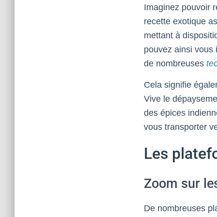
Imaginez pouvoir ré
recette exotique a
mettant à disposit
pouvez ainsi vous 
de nombreuses
te
Cela signifie égal
Vive le dépaysemen
des épices indienne
vous transporter v
Les platef
Zoom sur le
De nombreuses plat