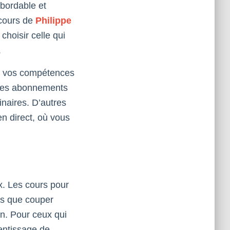
abordable et
 cours de
Philippe
hoisir celle qui
.
 à vos compétences
t des abonnements
aires. D’autres
en direct, où vous
x. Les cours pour
es que couper
on. Pour ceux qui
rentissage de