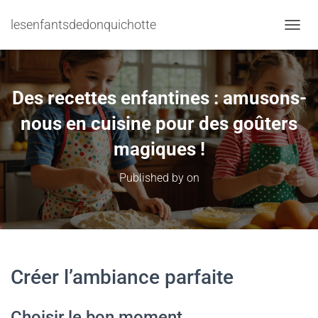
lesenfantsdedonquichotte
TOGGL
Des recettes enfantines : amusons-
nous en cuisine pour des goûters
magiques !
Published by
on
Créer l’ambiance parfaite
Choisir le bon moment