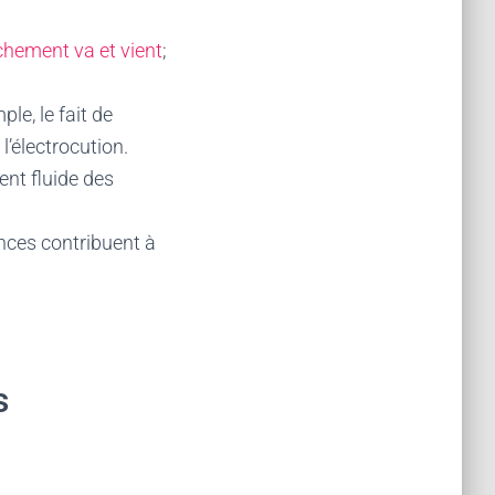
chement va et vient
;
le, le fait de
l’électrocution.
ent fluide des
ences contribuent à
s