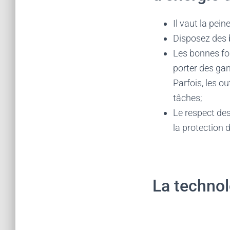
Il vaut la pe
Disposez des b
Les bonnes four
porter des gan
Parfois, les o
tâches;
Le respect des
la protection
La technol