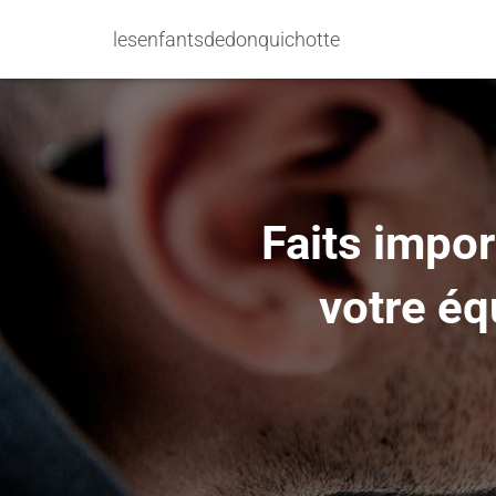
lesenfantsdedonquichotte
Faits impo
votre é