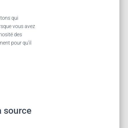
utons qui
lorsque vous avez
nosité des
ent pour qu’il
a source