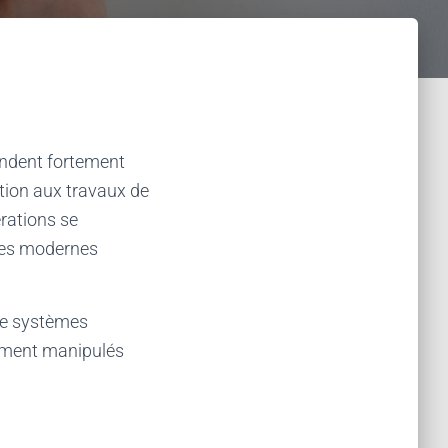
endent fortement
ntion aux travaux de
érations se
èles modernes
 de systèmes
ement manipulés