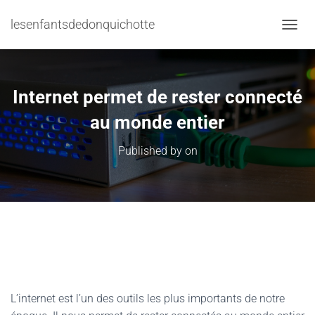
lesenfantsdedonquichotte
TOGGL
Internet permet de rester connecté
au monde entier
Published by
on
L’internet est l’un des outils les plus importants de notre