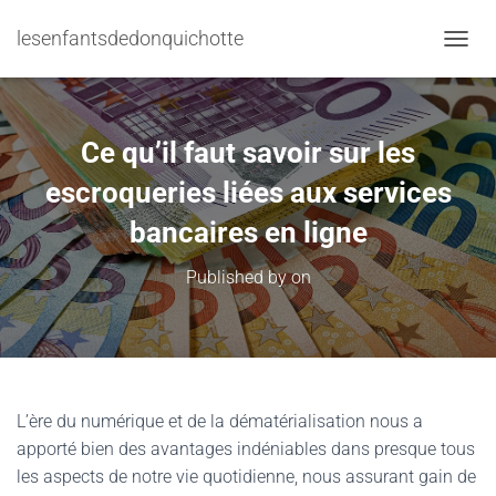
lesenfantsdedonquichotte
TOGGL
Ce qu’il faut savoir sur les
escroqueries liées aux services
bancaires en ligne
Published by
on
L’ère du numérique et de la dématérialisation nous a
apporté bien des avantages indéniables dans presque tous
les aspects de notre vie quotidienne, nous assurant gain de