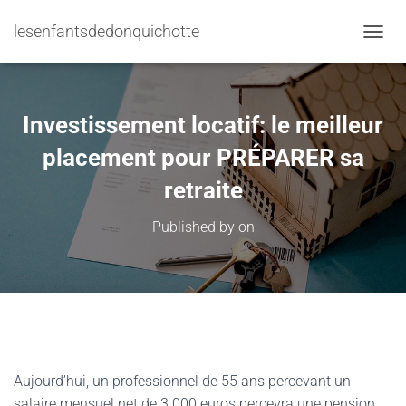
lesenfantsdedonquichotte
TOGGL
Investissement locatif: le meilleur
placement pour PRÉPARER sa
retraite
Published by
on
Aujourd’hui, un professionnel de 55 ans percevant un
salaire mensuel net de 3 000 euros percevra une pension