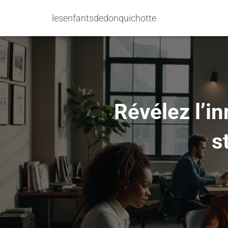
lesenfantsdedonquichotte
Révélez l’i
s