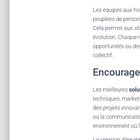
Les équipes aux hor
peuplées de personn
Cela permet aux
st
évolution. Chaque m
opportunités ou des
collectif.
Encourager
Les meilleures
solu
techniques, marketi
des
projets innova
où la communication
environnement où l’
La création d’équi