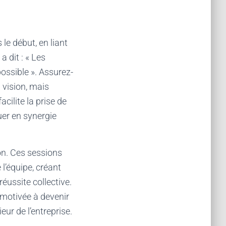
le début, en liant
a dit : « Les
ssible ». Assurez-
vision, mais
cilite la prise de
uer en synergie
on. Ces sessions
 l’équipe, créant
éussite collective.
 motivée à devenir
ur de l’entreprise.