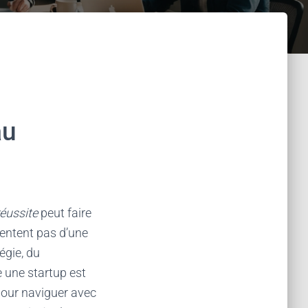
au
réussite
peut faire
tentent pas d’une
égie, du
e une startup est
pour naviguer avec