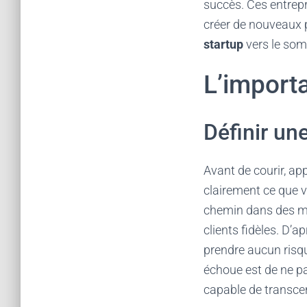
succès. Ces entrep
créer de nouveaux 
startup
vers le som
L’importa
Définir une
Avant de courir, a
clairement ce que v
chemin dans des mom
clients fidèles. D’
prendre aucun risq
échoue est de ne pas
capable de transce