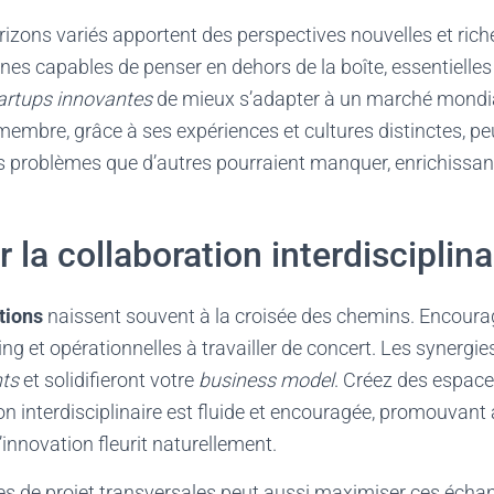
izons variés apportent des perspectives nouvelles et riche
es capables de penser en dehors de la boîte, essentielles 
artups innovantes
de mieux s’adapter à un marché mondia
embre, grâce à ses expériences et cultures distinctes, peu
 problèmes que d’autres pourraient manquer, enrichissant a
 la collaboration interdisciplina
tions
naissent souvent à la croisée des chemins. Encoura
ng et opérationnelles à travailler de concert. Les synergie
nts
et solidifieront votre
business model
. Créez des espace
 interdisciplinaire est fluide et encouragée, promouvant 
innovation fleurit naturellement.
pes de projet transversales peut aussi maximiser ces écha