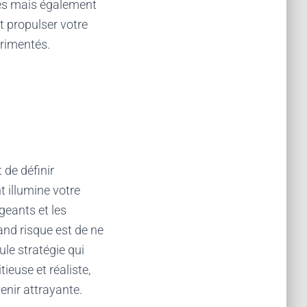
res mais également
 propulser votre
érimentés.
 de définir
 illumine votre
geants et les
and risque est de ne
le stratégie qui
ieuse et réaliste,
enir attrayante.