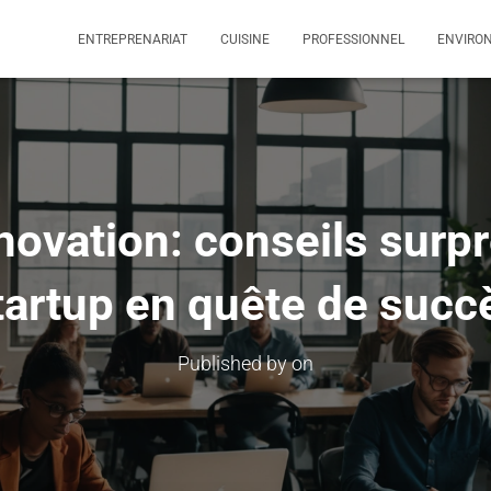
ENTREPRENARIAT
CUISINE
PROFESSIONNEL
ENVIRO
nnovation: conseils surp
tartup en quête de succ
Published by
on