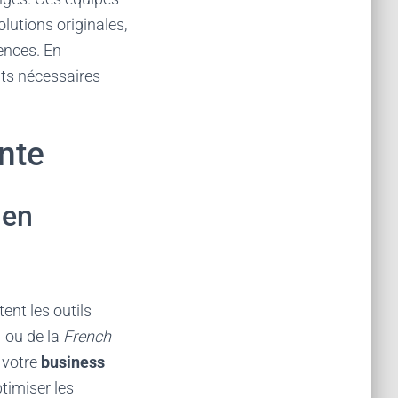
utions originales,
ences. En
uts nécessaires
inte
 en
ent les outils
I ou de la
French
 votre
business
timiser les