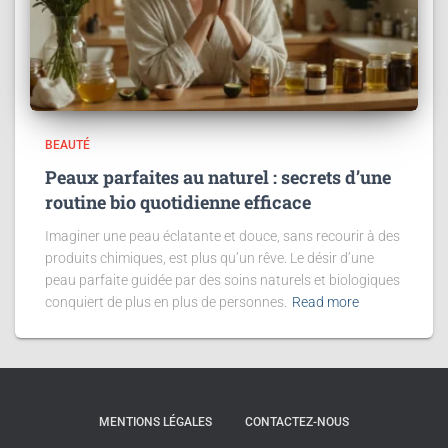
BEAUTÉ
Peaux parfaites au naturel : secrets d’une
routine bio quotidienne efficace
Imaginer une peau éclatante et douce, sans recourir à des
produits chimiques, est plus qu’un rêve. Le désir d’une
peau parfaite guidée par des soins naturels et biologiques
conquiert de plus en plus de personnes.
Read more
MENTIONS LÉGALES
CONTACTEZ-NOUS