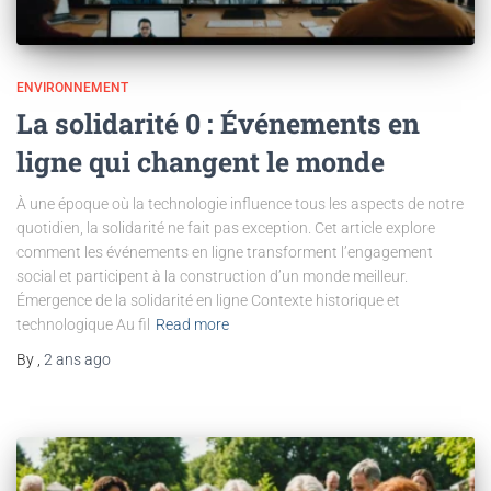
ENVIRONNEMENT
La solidarité 0 : Événements en
ligne qui changent le monde
À une époque où la technologie influence tous les aspects de notre
quotidien, la solidarité ne fait pas exception. Cet article explore
comment les événements en ligne transforment l’engagement
social et participent à la construction d’un monde meilleur.
Émergence de la solidarité en ligne Contexte historique et
technologique Au fil
Read more
By
,
2 ans
ago