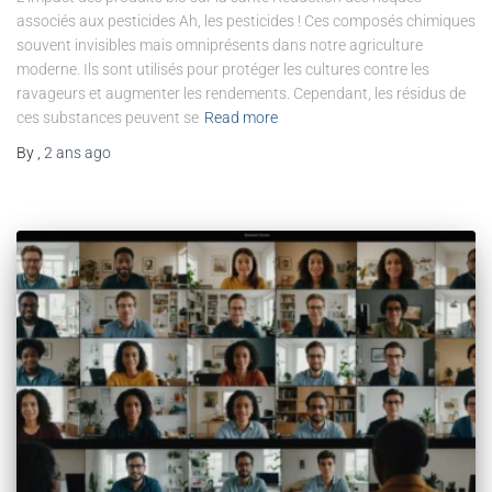
associés aux pesticides Ah, les pesticides ! Ces composés chimiques
souvent invisibles mais omniprésents dans notre agriculture
moderne. Ils sont utilisés pour protéger les cultures contre les
ravageurs et augmenter les rendements. Cependant, les résidus de
ces substances peuvent se
Read more
By
,
2 ans
ago