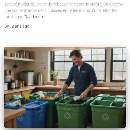
société moderne, l’écart de richesse ne cesse de croître. On observe
une concentration des richesses entre les mains d’une minorité,
tandis que
Read more
By
,
2 ans
ago