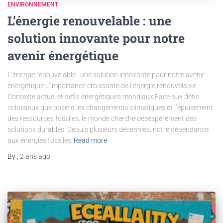
ENVIRONNEMENT
L’énergie renouvelable : une
solution innovante pour notre
avenir énergétique
L’énergie renouvelable : une solution innovante pour notre avenir
énergétique L’importance croissante de l’énergie renouvelable
Contexte actuel et défis énergétiques mondiaux Face aux défis
colossaux que posent les changements climatiques et l’épuisement
des ressources fossiles, le monde cherche désespérément des
solutions durables. Depuis plusieurs décennies, notre dépendance
aux énergies fossiles
Read more
By
,
2 ans
ago