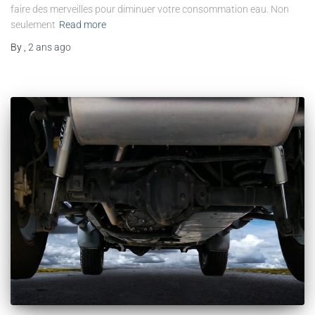
faire des merveilles pour diminuer votre consommation eau. Non
seulement
Read more
By
,
2 ans
ago