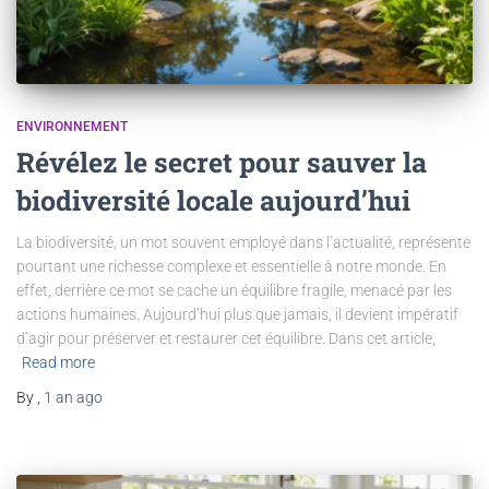
ENVIRONNEMENT
Révélez le secret pour sauver la
biodiversité locale aujourd’hui
La biodiversité, un mot souvent employé dans l’actualité, représente
pourtant une richesse complexe et essentielle à notre monde. En
effet, derrière ce mot se cache un équilibre fragile, menacé par les
actions humaines. Aujourd’hui plus que jamais, il devient impératif
d’agir pour préserver et restaurer cet équilibre. Dans cet article,
Read more
By
,
1 an
ago