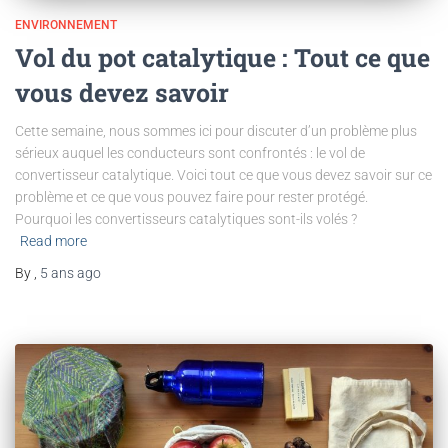
ENVIRONNEMENT
Vol du pot catalytique : Tout ce que
vous devez savoir
Cette semaine, nous sommes ici pour discuter d’un problème plus
sérieux auquel les conducteurs sont confrontés : le vol de
convertisseur catalytique. Voici tout ce que vous devez savoir sur ce
problème et ce que vous pouvez faire pour rester protégé.
Pourquoi les convertisseurs catalytiques sont-ils volés ?
Read more
By
,
5 ans
ago