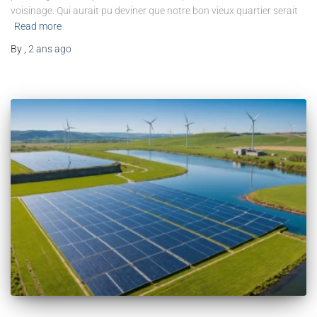
voisinage. Qui aurait pu deviner que notre bon vieux quartier serait
Read more
By
,
2 ans
ago