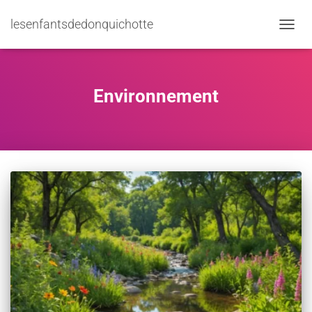
lesenfantsdedonquichotte
TOGGL
Environnement