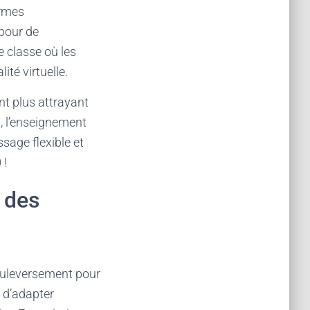
ormes
 pour de
 classe où les
té virtuelle.
nt plus attrayant
s, l’enseignement
sage flexible et
 !
n des
 bouleversement pour
t d’adapter