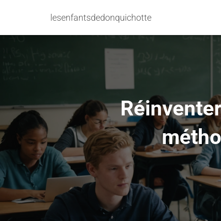
lesenfantsdedonquichotte
Réinventer
métho