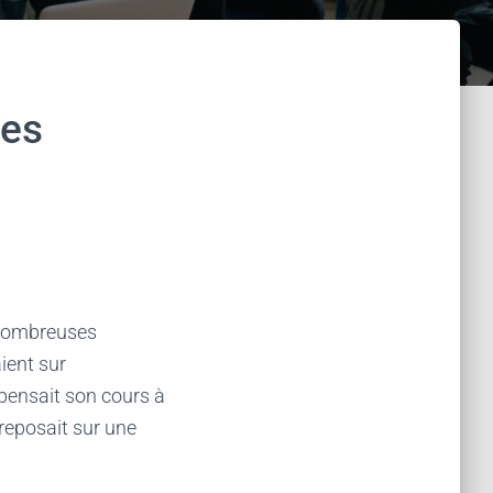
des
e nombreuses
ient sur
spensait son cours à
 reposait sur une