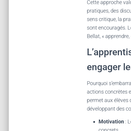
Cette approche valo
pratiques, des disc
sens critique, la pr
sont encouragés. Le
Bellat, « apprendre
L’apprenti
engager le
Pourquoi s’embarras
actions concrètes e
permet aux élèves d
développant des co
Motivation
: L
concrets.