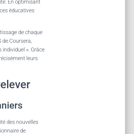
te. En optimisant
nces éducatives
entissage de chaque
G de Coursera,
 individuel ». Grâce
précisément leurs
relever
nniers
ité des nouvelles
ionnaire de