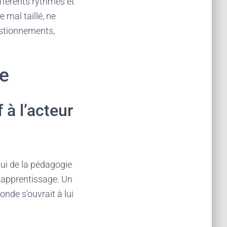
ifférents rythmes et
mal taillé, ne
estionnements,
ie
 à l’acteur
lui de la pédagogie
on apprentissage. Un
nde s’ouvrait à lui