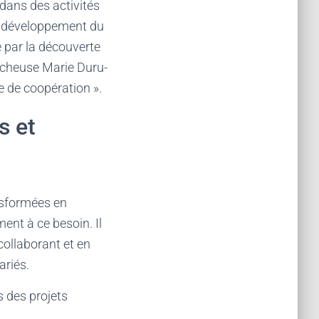
dans des activités
 Le développement du
e par la découverte
rcheuse Marie Duru-
e de coopération ».
s et
nsformées en
ent à ce besoin. Il
collaborant et en
ariés.
s des projets