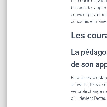
Le modèle classique
besoins des apprena
convient pas à tou
curiosités et maniè
Les cour
La pédagog
de son ap
Face à ces constats
active. Ici, l’élève
véritable changeme
où il devient l’acte