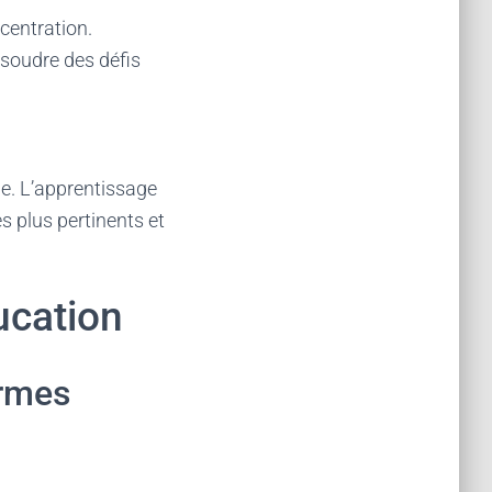
ncentration.
ésoudre des défis
ue. L’apprentissage
s plus pertinents et
ucation
ormes